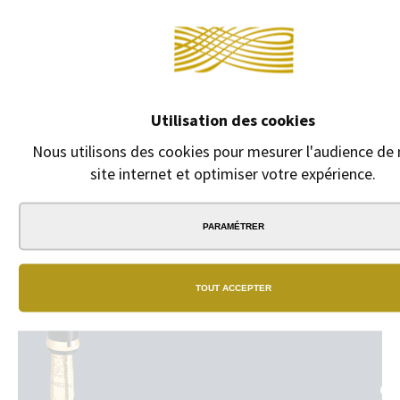
Continuer sans a
DESCRIPTION
Cartouches d'encre. Pour stylos "Classique", "Montparnasse",
"Lady" et "Gatsby". Boîte de 6 cartouches.
Utilisation des cookies
Nous utilisons des cookies pour mesurer l'audience de 
site internet et optimiser votre expérience.
PARAMÉTRER
NO
BO
TOUT ACCEPTER
Un
vrai
rés
de
bou
phy
GA
dan