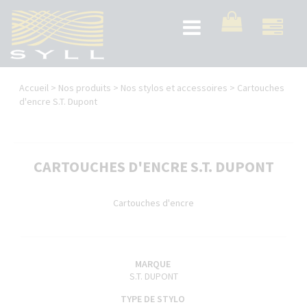
Aller
au
Toggle
contenu
navigation
principal
Vous
Accueil
>
Nos produits
>
Nos stylos et accessoires
>
Cartouches
êtes
d'encre S.T. Dupont
ici
CARTOUCHES D'ENCRE S.T. DUPONT
Cartouches d'encre
MARQUE
S.T. DUPONT
TYPE DE STYLO