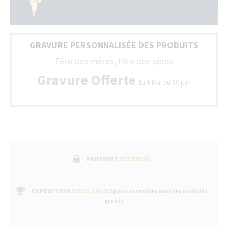
tou
Tou
la
nos
Fra
sty
(Be
son
+
GRAVURE PERSONNALISÉE DES PRODUITS
livr
Lux
ave
Fête des mères, fête des pères
un
bo
Gravure Offerte
du 8 Mai au 30 juin
de
gar
fab
suiv
par
un
ser
apr
ven
PAIEMENT
SÉCURISÉ
dan
nos
bou
EXPÉDITION
SOUS 24H
2/3 jours ouvrables pour les produits
gravés