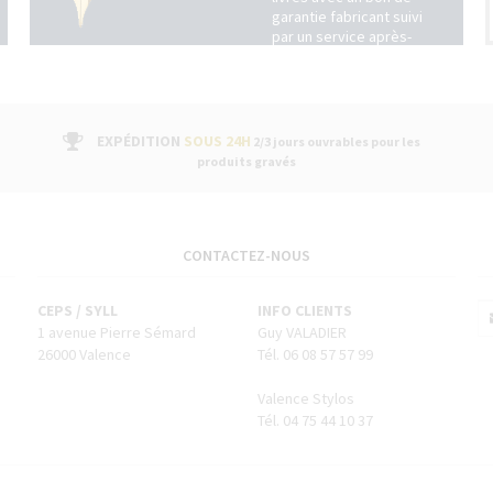
garantie fabricant suivi
par un service après-
vente dans nos
boutiques
EXPÉDITION
SOUS 24H
2/3 jours ouvrables pour les
produits gravés
CONTACTEZ-NOUS
CEPS / SYLL
INFO CLIENTS
1 avenue Pierre Sémard
Guy VALADIER
26000 Valence
Tél. 06 08 57 57 99
Valence Stylos
Tél. 04 75 44 10 37