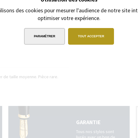
ilisons des cookies pour mesurer l'audience de notre site int
optimiser votre expérience.
EXPÉDITION
SOUS 24H
2/3 jours ouvrables pour les produits
gravés
PARAMÉTRER
TOUT ACCEPTER
r de taille moyenne. Pièce rare.
GARANTIE
Tous nos stylos sont
livrés avec un bon de