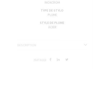
INOXCROM
ENCRES J. HERBIN
TYPE DE STYLO
SÉRIES LIMITÉES ET STYLOS D'EXCEPTION
PLUME
STYLE DE PLUME
ACIER
DESCRIPTION
PARTAGER