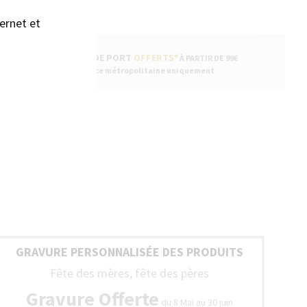
ernet et
FRAIS DE PORT
OFFERTS*
À PARTIR DE 99€
* France métropolitaine uniquement
GRAVURE PERSONNALISÉE DES PRODUITS
Fête des mères, fête des pères
Gravure Offerte
du 8 Mai au 30 juin