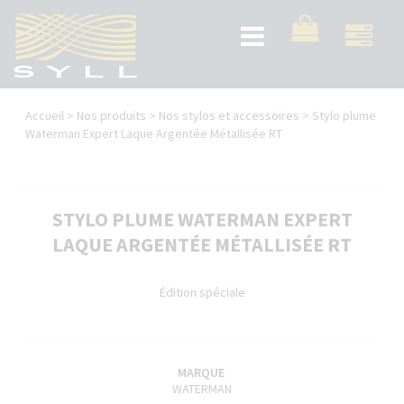
Aller
au
Toggle
contenu
navigation
principal
Vous
Accueil
>
Nos produits
>
Nos stylos et accessoires
>
Stylo plume
êtes
Waterman Expert Laque Argentée Métallisée RT
ici
STYLO PLUME WATERMAN EXPERT
LAQUE ARGENTÉE MÉTALLISÉE RT
Édition spéciale
MARQUE
WATERMAN