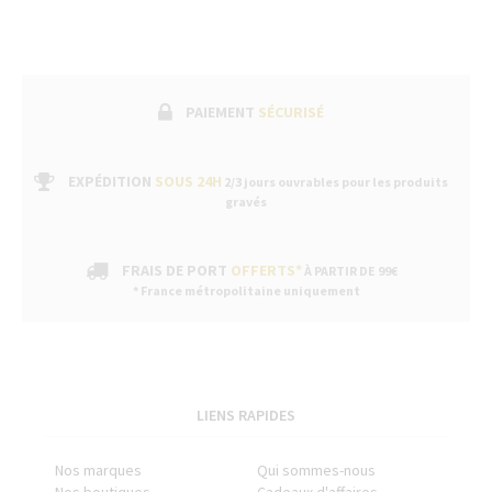
PAIEMENT
SÉCURISÉ
EXPÉDITION
SOUS 24H
2/3 jours ouvrables pour les produits
gravés
FRAIS DE PORT
OFFERTS*
À PARTIR DE 99€
* France métropolitaine uniquement
LIENS RAPIDES
Nos marques
Qui sommes-nous
Nos boutiques
Cadeaux d'affaires