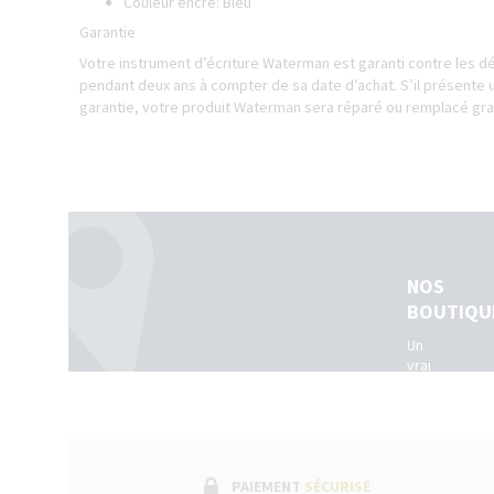
Couleur encre: Bleu
Garantie
Votre instrument d’écriture Waterman est garanti contre les dé
pendant deux ans à compter de sa date d’achat. S’il présente 
garantie, votre produit Waterman sera réparé ou remplacé gr
NOS
BOUTIQU
Un
vrai
réseau
de
boutiques
physiques
dans
toute
PAIEMENT
SÉCURISÉ