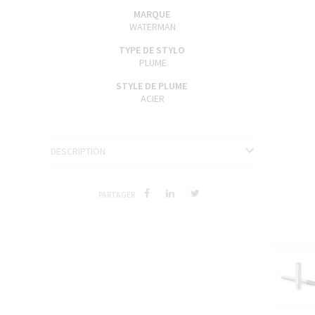
ENCRES J. HERBIN
MARQUE
WATERMAN
SÉRIES LIMITÉES ET STYLOS D'EXCEPTION
TYPE DE STYLO
PLUME
STYLE DE PLUME
ACIER
DESCRIPTION
PARTAGER