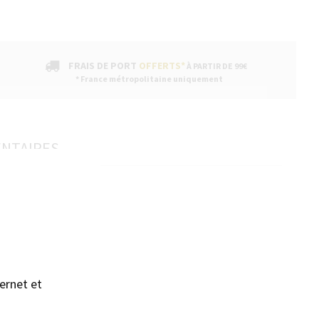
FRAIS DE PORT
OFFERTS*
À PARTIR DE 99€
* France métropolitaine uniquement
ENTAIRES
sans accepter →
ernet et