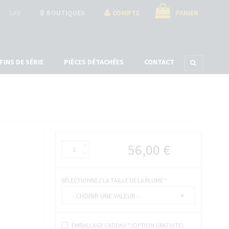
SAV
BOUTIQUES
COMPTE
PANIER
FINS DE SÉRIE
PIÈCES DÉTACHÉES
CONTACT
ÉTUIS À STYLOS
ACCESSOIRES
COFFRETS
COUPES CIGARES
COFFRETS À MONTRES
CENDRIERS
COFFRETS À STYLOS
UNIVERS SYLL
COFFRETS HUMIDOR À CIGARES
COFFRETS BOUTONS DE MANCHETTES
56,00 €
COFFRETS À BIJOUX
COFFRETS JEUX DE CARTES
COFFRETS À COUTEAUX
SÉLECTIONNEZ LA TAILLE DE LA PLUME
*
- CHOISIR UNE VALEUR -
EMBALLAGE CADEAU ? (OPTION GRATUITE)