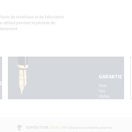
fauts de matériaux et de fabrication
un défaut pendant la période de
atuitement
GARANTIE
ES
Tous
nos
stylos
sont
livrés
avec
un
bon
EXPÉDITION
SOUS 24H
2/3 jours ouvrables pour les
de