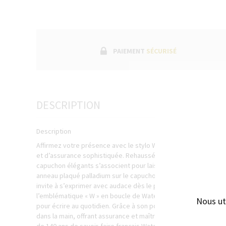
PAIEMENT
SÉCURISÉ
DESCRIPTION
Description
Affirmez votre présence avec le stylo Waterman Impression, alli
et d’assurance sophistiquée. Rehaussés d’une finition en acier
capuchon élégants s’associent pour laisser une impression dur
anneau plaqué palladium sur le capuchon et son clip à double b
invite à s’exprimer avec audace dès le premier trait. La plume 
l’emblématique « W » en boucle de Waterman, offre un écoulemen
Nous ut
pour écrire au quotidien. Grâce à son poids soigneusement équi
dans la main, offrant assurance et maîtrise. Conçu en France, l