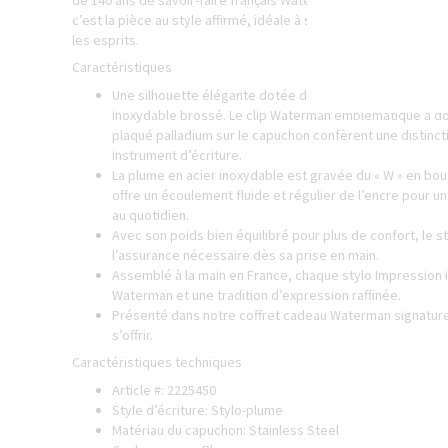
de 140 ans de savoir-faire français Waterman. Présenté dans l
c’est la pièce au style affirmé, idéale à s’offrir ou à offrir à
les esprits.
Caractéristiques
Une silhouette élégante dotée d’un corps et d’un capuch
inoxydable brossé. Le clip Waterman emblématique à do
plaqué palladium sur le capuchon confèrent une distinct
instrument d’écriture.
La plume en acier inoxydable est gravée du « W » en b
offre un écoulement fluide et régulier de l’encre pour un
au quotidien.
Avec son poids bien équilibré pour plus de confort, le 
l’assurance nécessaire dès sa prise en main.
Assemblé à la main en France, chaque stylo Impression i
Waterman et une tradition d’expression raffinée.
Présenté dans notre coffret cadeau Waterman signature, c
s’offrir.
Caractéristiques techniques
Article #: 2225450
Style d’écriture: Stylo-plume
Matériau du capuchon: Stainless Steel