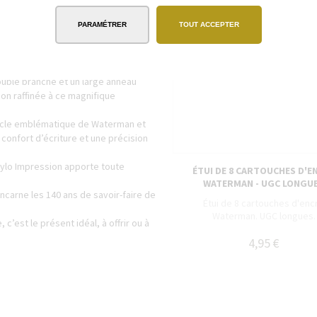
e coffret cadeau Waterman signature,
 la personne qui marque immanquablement
PARAMÉTRER
TOUT ACCEPTER
on rehaussés d’une finition en acier
uble branche et un large anneau
ion raffinée à ce magnifique
oucle emblématique de Waterman et
 confort d’écriture et une précision
stylo Impression apporte toute
ÉTUI DE 8 CARTOUCHES D'E
WATERMAN - UGC LONGU
ncarne les 140 ans de savoir-faire de
Étui de 8 cartouches d'enc
Waterman. UGC longues.
’est le présent idéal, à offrir ou à
4,95 €