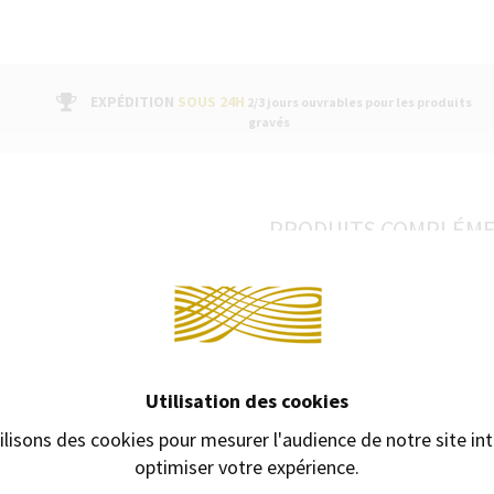
EXPÉDITION
SOUS 24H
2/3 jours ouvrables pour les produits
gravés
PRODUITS COMPLÉM
Continuer 
ance de savoir-faire français raffiné
 inoxydable brossé, le corps et le
able et distinguée. Avec son large
ranche signature, le stylo Impression
Utilisation des cookies
en acier inoxydable, gravée de
t fluide et précis de l’encre, idéal
ilisons des cookies pour mesurer l'audience de notre site int
libré, le stylo tient confortablement
optimiser votre expérience.
e stylo Impression s’appuie sur plus