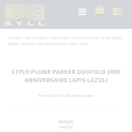
Aller
au
Toggle
contenu
navigation
principal
Vous
Accueil
>
Nos produits
>
Nos stylos et accessoires
>
Stylo plume
êtes
Parker Duofold 100e Anniversaire Lapis Lazuli
ici
STYLO PLUME PARKER DUOFOLD 100E
ANNIVERSAIRE LAPIS LAZULI
Série Limitée 100e Anniversaire
MARQUE
PARKER