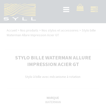
Aller
au
Toggle
contenu
navigation
principal
Vous
Accueil
>
Nos produits
>
Nos stylos et accessoires
>
Stylo bille
êtes
Waterman Allure Impression Acier GT
ici
STYLO BILLE WATERMAN ALLURE
IMPRESSION ACIER GT
Stylo à bille avec mécanisme à rotation
MARQUE
WATERMAN