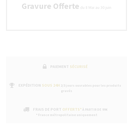
Gravure Offerte
du 8 Mai au 30 juin
PAIEMENT
SÉCURISÉ
EXPÉDITION
SOUS 24H
2/3 jours ouvrables pour les produits
gravés
FRAIS DE PORT
OFFERTS*
À PARTIR DE 99€
* France métropolitaine uniquement