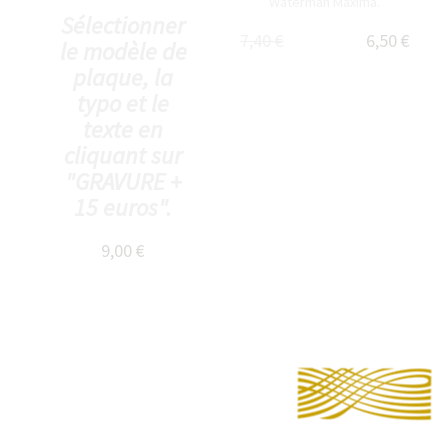
Waterman Maxima.
Sélectionner
7,40 €
6,50 €
le modèle de
plaque, la
typo et le
texte en
cliquant sur
"GRAVURE +
15 euros".
9,00 €