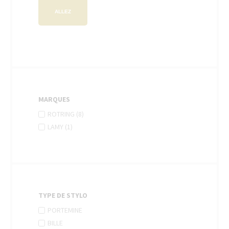
ALLEZ
MARQUES
APPLY
Apply
ROTRING (8)
ROTRING
Rotring
APPLY
Apply
LAMY (1)
FILTER
filter
LAMY
Lamy
FILTER
filter
TYPE DE STYLO
APPLY
Apply
PORTEMINE
PORTEMINE
Portemine
APPLY
Apply
BILLE
FILTER