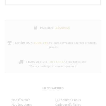
après-
vente
dans
nos
boutiques
PAIEMENT
SÉCURISÉ
EXPÉDITION
SOUS 24H
2/3 jours ouvrables pour les produits
gravés
FRAIS DE PORT
OFFERTS*
À PARTIR DE 99€
* France métropolitaine uniquement
LIENS RAPIDES
Nos marques
Qui sommes-nous
Nos boutiques
Cadeaux d'affaires