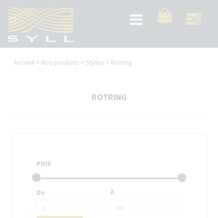
Aller
au
Toggle
contenu
navigation
principal
Vous
Accueil
>
Nos produits
>
Stylos
>
Rotring
êtes
ici
ROTRING
PRIX
De
À