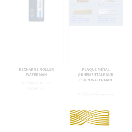
RECHARGE ROLLER
PLAQUE MÉTAL
WATERMAN
ORNEMENTALE SUR
ÉCRIN WATERMAN
Recharge Roller
Waterman.
Sélectionner
7,40 €
le modèle de
Con
plaque, la
typo et le
texte en