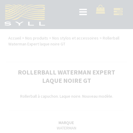
Aller
au
Toggle
contenu
navigation
principal
Vous
Accueil
>
Nos produits
>
Nos stylos et accessoires
>
Rollerball
êtes
Waterman Expert laque noire GT
ici
ROLLERBALL WATERMAN EXPERT
LAQUE NOIRE GT
Rollerball à capuchon. Laque noire. Nouveau modèle.
MARQUE
WATERMAN