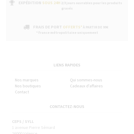
EXPÉDITION
SOUS 24H
2/3 jours ouvrables pour les produits
gravés
FRAIS DE PORT
OFFERTS*
À PARTIR DE 99€
* France métropolitaine uniquement
LIENS RAPIDES
Nos marques
Qui sommes-nous
Nos boutiques
Cadeaux d'affaires
Contact
CONTACTEZ-NOUS
CEPS / SYLL
1 avenue Pierre Sémard
26000 Valence