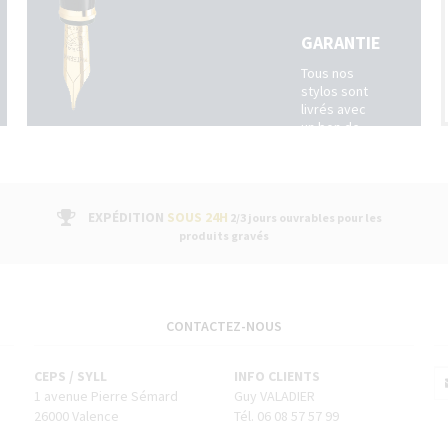
GARANTIE
Tous nos
stylos sont
livrés avec
un bon de
garantie
fabricant
suivi par un
service
après-vente
EXPÉDITION
SOUS 24H
2/3 jours ouvrables pour les
dans nos
produits gravés
boutiques
CONTACTEZ-NOUS
CEPS / SYLL
INFO CLIENTS
1 avenue Pierre Sémard
Guy VALADIER
26000 Valence
Tél. 06 08 57 57 99