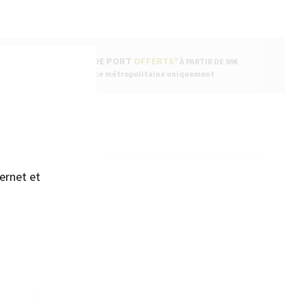
FRAIS DE PORT
OFFERTS*
À PARTIR DE 99€
sans accepter →
* France métropolitaine uniquement
ENTAIRES
ernet et