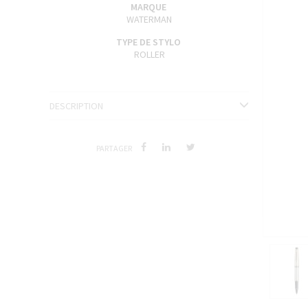
MARQUE
ENCRES J. HERBIN
WATERMAN
SÉRIES LIMITÉES ET STYLOS D'EXCEPTION
TYPE DE STYLO
ROLLER
DESCRIPTION
PARTAGER