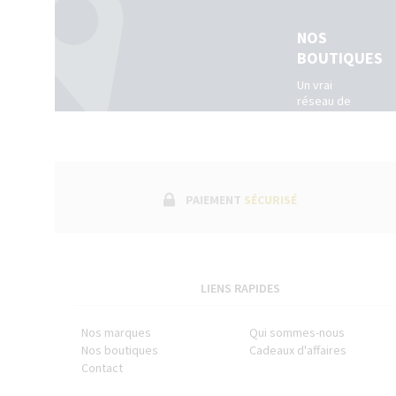
NOS
BOUTIQUES
Un vrai
réseau de
boutiques
physiques
dans toute
la France.
(Belgique +
Luxembourg)
PAIEMENT
SÉCURISÉ
LIENS RAPIDES
Nos marques
Qui sommes-nous
Nos boutiques
Cadeaux d'affaires
Contact