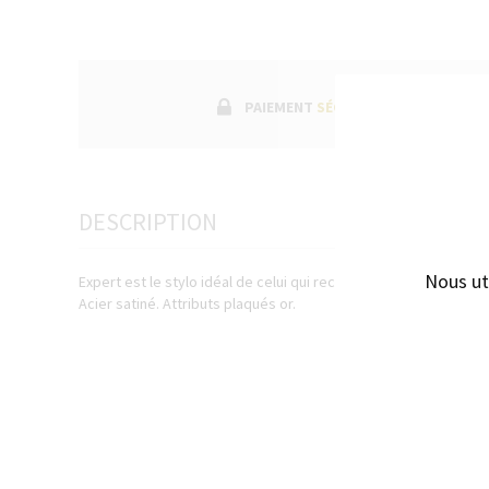
PAIEMENT
SÉCURISÉ
DESCRIPTION
Nous ut
Expert est le stylo idéal de celui qui recherche la perfection et 
Acier satiné. Attributs plaqués or.