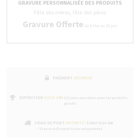
GRAVURE PERSONNALISÉE DES PRODUITS
Fête des mères, fête des pères
Gravure Offerte
du 8 Mai au 30 juin
PAIEMENT
SÉCURISÉ
EXPÉDITION
SOUS 24H
2/3 jours ouvrables pour les produits
gravés
FRAIS DE PORT
OFFERTS*
À PARTIR DE 99€
* France métropolitaine uniquement