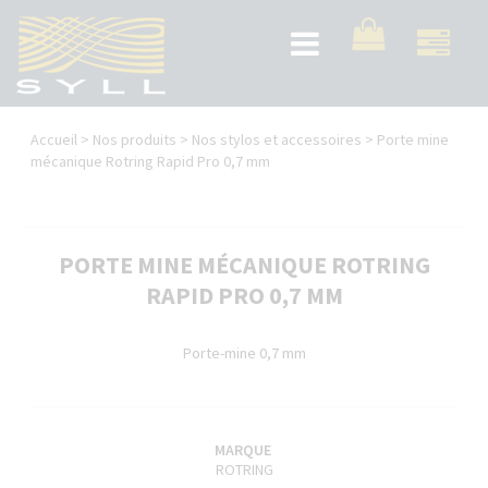
Aller
au
Toggle
contenu
navigation
principal
Vous
Accueil
>
Nos produits
>
Nos stylos et accessoires
>
Porte mine
êtes
mécanique Rotring Rapid Pro 0,7 mm
ici
PORTE MINE MÉCANIQUE ROTRING
RAPID PRO 0,7 MM
Porte-mine 0,7 mm
MARQUE
ROTRING