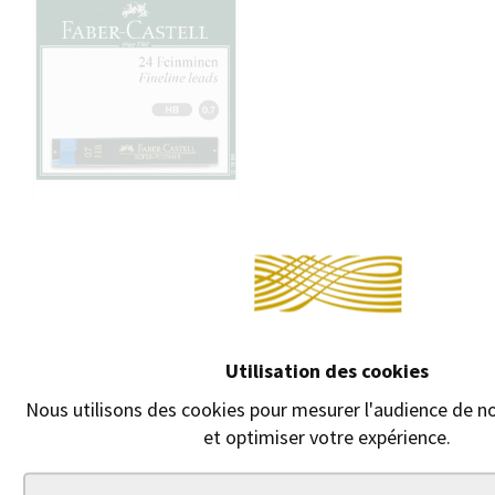
Conti
ÉTUI DE 12 MINES 0,7
Utilisation des cookies
MM
Étui de 12 mines
Nous utilisons des cookies pour mesurer l'audience de no
Faber-Castell 0,7 mm.
et optimiser votre expérience.
1,70 €