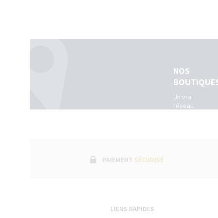
NOS
BOUTIQUE
Un vrai
réseau
de
boutiques
physiques
dans
toute la
France.
PAIEMENT
SÉCURISÉ
(Belgique
+
Luxembourg)
LIENS RAPIDES