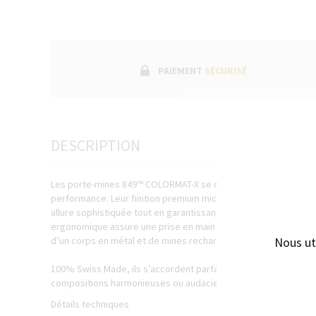
PAIEMENT
SÉCURISÉ
DESCRIPTION
Les porte-mines 849™ COLORMAT-X se déclinent en huit teintes v
performance. Leur finition premium microbillée-éloxée confè
allure sophistiquée tout en garantissant légèreté et résistanc
ergonomique assure une prise en main optimale pour une écritu
Nous ut
d’un corps en métal et de mines rechargeables, ils offrent une 
100% Swiss Made, ils s’accordent parfaitement avec les styl
compositions harmonieuses ou audacieusement contrastées.
Détails techniques