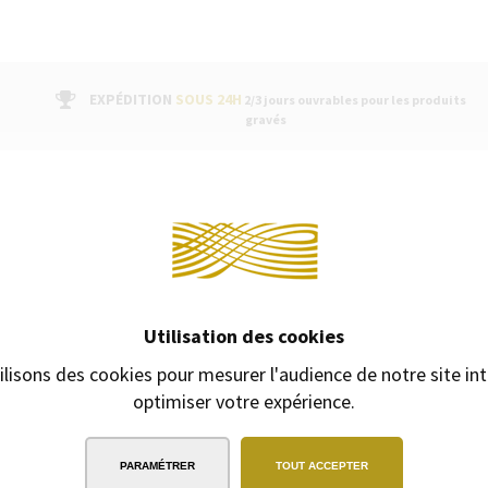
EXPÉDITION
SOUS 24H
2/3 jours ouvrables pour les produits
gravés
Continuer 
PRODUITS COMPLÉM
ibrantes, alliant style et
re à ces modèles emblématiques une
e. Leur design hexagonal
Utilisation des cookies
re fluide et un tracé précis. Dotés
ilisons des cookies pour mesurer l'audience de notre site int
durabilité exceptionnelle.
optimiser votre expérience.
os et carnets COLORMAT-X pour des
PARAMÉTRER
TOUT ACCEPTER