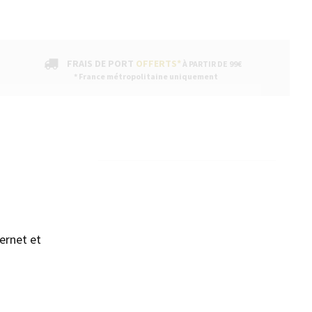
FRAIS DE PORT
OFFERTS*
À PARTIR DE 99€
* France métropolitaine uniquement
sans accepter →
ENTAIRES
ernet et