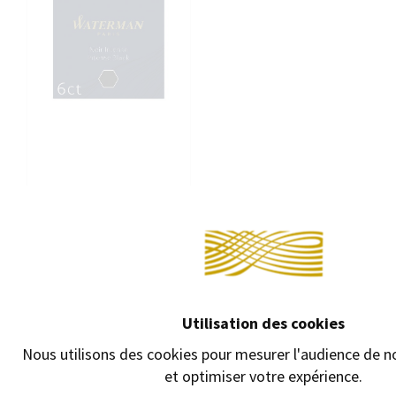
Conti
ÉTUI DE 8
CARTOUCHES
D'ENCRE WATERMAN -
UGC LONGUES
Utilisation des cookies
Étui de 8 cartouches
d'encre Waterman.
Nous utilisons des cookies pour mesurer l'audience de no
UGC longues.
et optimiser votre expérience.
4,95 €