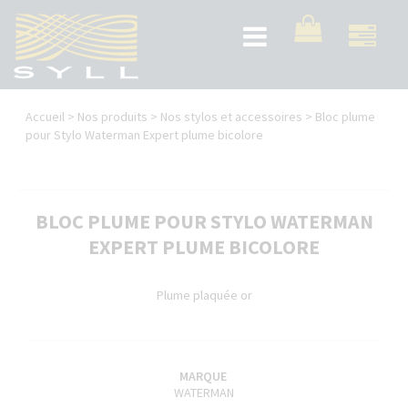
Aller
au
Toggle
contenu
navigation
principal
Vous
Accueil
>
Nos produits
>
Nos stylos et accessoires
>
Bloc plume
êtes
pour Stylo Waterman Expert plume bicolore
ici
BLOC PLUME POUR STYLO WATERMAN
EXPERT PLUME BICOLORE
Plume plaquée or
MARQUE
WATERMAN