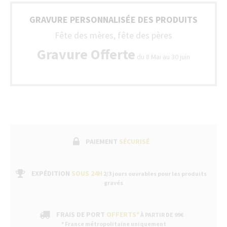
GRAVURE PERSONNALISÉE DES PRODUITS
Fête des mères, fête des pères
Gravure Offerte
du 8 Mai au 30 juin
PAIEMENT
SÉCURISÉ
EXPÉDITION
SOUS 24H
2/3 jours ouvrables pour les produits
gravés
FRAIS DE PORT
OFFERTS*
À PARTIR DE 99€
* France métropolitaine uniquement