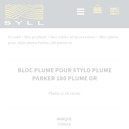
Aller
au
Toggle
contenu
navigation
principal
Vous
Accueil
>
Nos produits
>
Nos stylos et accessoires
>
Bloc plume
êtes
pour stylo plume Parker 180 plume or
ici
BLOC PLUME POUR STYLO PLUME
PARKER 180 PLUME OR
Plume or 18 carats
MARQUE
PARKER