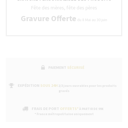
Fête des mères, fête des pères
Gravure Offerte
du 8 Mai au 30 juin
PAIEMENT
SÉCURISÉ
EXPÉDITION
SOUS 24H
2/3 jours ouvrables pour les produits
gravés
FRAIS DE PORT
OFFERTS*
À PARTIR DE 99€
* France métropolitaine uniquement