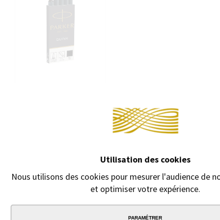
Conti
CARTOUCHES
D'ENCRE PARKER
Utilisation des cookies
QUINK LONGUES
Cartouches d'encre
Nous utilisons des cookies pour mesurer l'audience de no
longues.
et optimiser votre expérience.
4,50 €
3,80 €
PARAMÉTRER