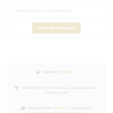
EMBALLAGE CADEAU ? (OPTION GRATUITE)
AJOUTER AU PANIER
PAIEMENT
SÉCURISÉ
EXPÉDITION
SOUS 24H
2/3 jours ouvrables pour les
produits gravés
FRAIS DE PORT
OFFERTS*
À PARTIR DE 99€
* France métropolitaine uniquement