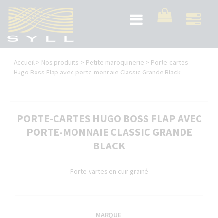
Aller
au
Toggle
contenu
navigation
principal
Vous
Accueil
>
Nos produits
>
Petite maroquinerie
>
Porte-cartes
êtes
Hugo Boss Flap avec porte-monnaie Classic Grande Black
ici
PORTE-CARTES HUGO BOSS FLAP AVEC
PORTE-MONNAIE CLASSIC GRANDE
BLACK
Porte-vartes en cuir grainé
MARQUE