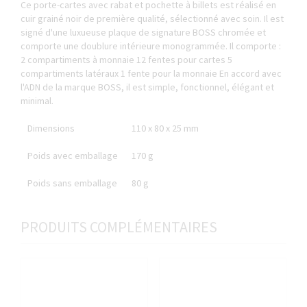
Ce porte-cartes avec rabat et pochette à billets est réalisé en
cuir grainé noir de première qualité, sélectionné avec soin. Il est
signé d'une luxueuse plaque de signature BOSS chromée et
comporte une doublure intérieure monogrammée. Il comporte :
2 compartiments à monnaie 12 fentes pour cartes 5
compartiments latéraux 1 fente pour la monnaie En accord avec
l'ADN de la marque BOSS, il est simple, fonctionnel, élégant et
minimal.
Dimensions
110 x 80 x 25 mm
Poids avec emballage
170 g
Poids sans emballage
80 g
PRODUITS COMPLÉMENTAIRES