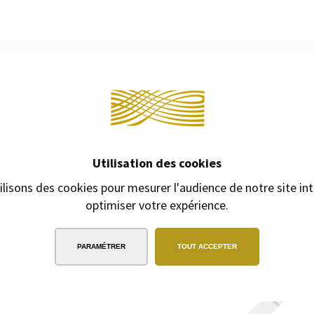
EXPÉDITION
SOUS 24H
2/3 jours ouvrables pour les produits
Continuer 
gravés
PRODUITS COMPLÉM
Utilisation des cookies
n cuir noir texturé soigneusement
ilisons des cookies pour mesurer l'audience de notre site int
romée et d'une doublure intérieure
optimiser votre expérience.
icolore emblématique de BOSS. Il
cartes 5 compartiments latéraux 1
il est simple, fonctionnel, élégant et
PARAMÉTRER
TOUT ACCEPTER