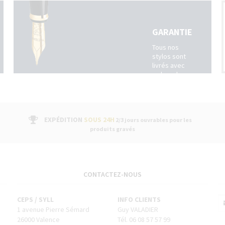
GARANTIE
Tous nos
stylos sont
livrés avec
un bon de
garantie
fabricant
suivi par un
service
après-
EXPÉDITION
SOUS 24H
2/3 jours ouvrables pour les
vente dans
produits gravés
nos
boutiques
CONTACTEZ-NOUS
CEPS / SYLL
INFO CLIENTS
1 avenue Pierre Sémard
Guy VALADIER
26000 Valence
Tél. 06 08 57 57 99