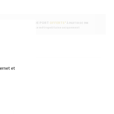
FRAIS DE PORT
OFFERTS*
À PARTIR DE 99€
sans accepter →
* France métropolitaine uniquement
ENTAIRES
ernet et