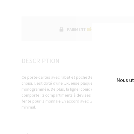
PAIEMENT
SÉCURISÉ
DESCRIPTION
Ce porte-cartes avec rabat et pochette à billets est réalisé e
Nous ut
choisi. Il est doté d'une luxueuse plaque de signature BOSS ch
monogrammée. De plus, la ligne Iconic comporte le drapeau tr
comporte : 2 compartiments à devises 12 emplacements pour 
fente pour la monnaie En accord avec l'ADN de la marque BOSS, 
minimal.