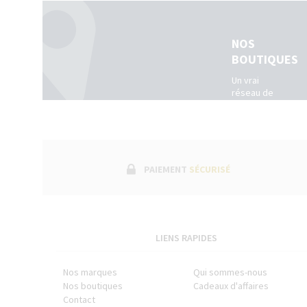
NOS
BOUTIQUES
Un vrai
réseau de
boutiques
physiques
dans toute
la France.
(Belgique +
Luxembourg)
PAIEMENT
SÉCURISÉ
LIENS RAPIDES
Nos marques
Qui sommes-nous
Nos boutiques
Cadeaux d'affaires
Contact