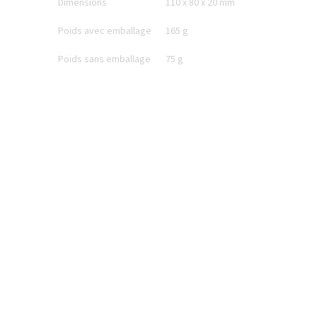
Dimensions
110 x 80 x 20 mm
Poids avec emballage
165 g
Poids sans emballage
75 g