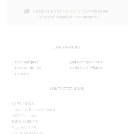
FRAIS DE PORT
OFFERTS*
À PARTIR DE 99€
* France métropolitaine uniquement
LIENS RAPIDES
Nos marques
Qui sommes-nous
Nos boutiques
Cadeaux d'affaires
Contact
CONTACTEZ-NOUS
CEPS / SYLL
1 avenue Pierre Sémard
26000 Valence
INFO CLIENTS
Guy VALADIER
Tél. 06 08 57 57 99