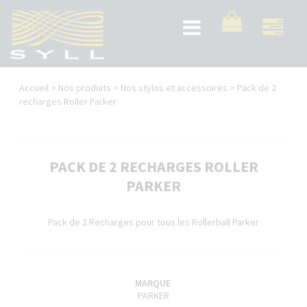
Aller
au
Toggle
contenu
navigation
principal
Vous
Accueil
>
Nos produits
>
Nos stylos et accessoires
>
Pack de 2
êtes
recharges Roller Parker
ici
PACK DE 2 RECHARGES ROLLER
PARKER
Pack de 2 Recharges pour tous les Rollerball Parker
MARQUE
PARKER