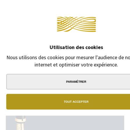
Continuer sans a
DESCRIPTION
Pack de 2 Recharges roller de couleur bleue ou noire pour
Rollerball Parker.
Utilisation des cookies
Nous utilisons des cookies pour mesurer l'audience de no
internet et optimiser votre expérience.
PARAMÉTRER
N
B
TOUT ACCEPTER
Un
vra
ré
de
bo