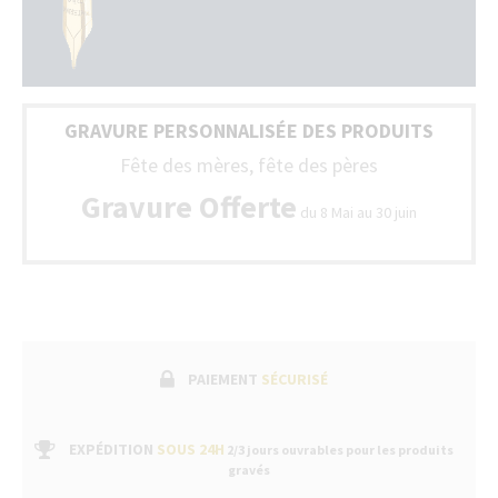
ph
G
da
to
To
la
no
Fra
sty
(Be
so
+
GRAVURE PERSONNALISÉE DES PRODUITS
liv
Lu
av
Fête des mères, fête des pères
un
bo
Gravure Offerte
du 8 Mai au 30 juin
de
gar
fab
sui
pa
un
ser
apr
ve
PAIEMENT
SÉCURISÉ
da
no
bo
EXPÉDITION
SOUS 24H
2/3 jours ouvrables pour les produits
gravés