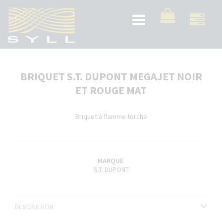
Aller
au
Toggle
contenu
navigation
principal
BRIQUET S.T. DUPONT MEGAJET NOIR
ET ROUGE MAT
Briquet à flamme torche
MARQUE
S.T. DUPONT
DESCRIPTION