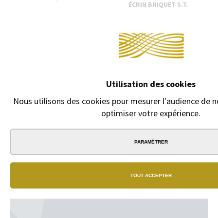
ÉCRIN BRIQUET S.T.
DUPONT SLIM 7,
MINIJET ET MAXIJET
C
Description courte:
Un format et deux
finitions possibles.
Sélectionner le modèle
de plaque, la typo et le
texte en cliquant sur
Utilisation des cookies
"GRAVURE .
Nous utilisons des cookies pour mesurer l'audience de no
1,00 €
optimiser votre expérience.
PARAMÉTRER
TOUT ACCEPTER